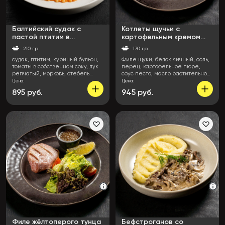
Балтийский судак с
Котлеты щучьи с
пастой птитим в
картофельным кремом
томатном соусе с
песто и соусом с голубым
210 гр.
170 гр.
кабачком
сыром
судак, птитим, куриный бульон,
Филе щуки, белок яичный, соль,
томаты в собственном соку, лук
перец, картофельное пюре,
репчатый, морковь, стебель
соус песто, масло растительное,
сельдерея, тимьян, белое сухое
сливки 22%, сыр дорблю, икра
Цена:
Цена:
вино, чеснок, соль, сахар,
минтая
895 руб.
945 руб.
В
В
перец, сливки, микрозелень,
корзину
корзи
масло растительное, масло
сливочное
Филе жёлтоперого тунца
Бефстроганов со