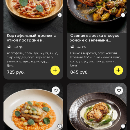
Картофельный драник с
Свиная вырезка в соусе
уткой пастрами и
хойсин с зелеными
медово-горчичным
овощами
150 гр.
245 гр.
соусом
картофель, соль, лук, мука, яйцо,
Свиная вырезка, соус хойсин
сыр чеддер, соус ворчестер,
(соевые бобы, пшеничная мука,
утиная грудка, кориандр,
соль, уксус, рис, кукурузный
паприка, чеснок, перец,
крахмал, сахар, белый кунжут,
Цена:
Цена:
горчица зернистая, винный
перец чили), растительное
725 руб.
845 руб.
В
В
уксус, мёд, масло растительное,
масло, чеснок, картофель,
корзину
корзи
масло сливочное, микрозелень
стручковая фасоль, фасоль
романо, брюссельская капуста,
брокколи, цветная капуста,
морковь, соль, перец чёрный
молотый, соус терияки