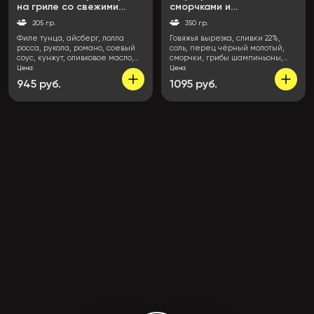
на гриле со свежими
сморчками и
овощами
картофельным пюре
205 гр.
350 гр.
Филе тунца, айсберг, лолла
Говяжья вырезка, сливки 22%,
росса, рукола, романо, соевый
соль, перец чёрный молотый,
соус, кунжут, оливковое масло,
сморчки, грибы шампиньоны,
соль, лимон
лук репчатый, солёные огурцы,
Цена:
Цена:
маринованные огурцы,
945 руб.
1095 руб.
В
В
картофельное пюре, лук фри,
корзину
корзи
зеленый лук